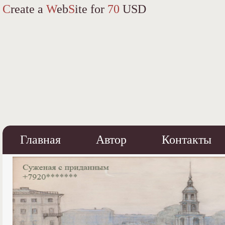
C
reate a
W
eb
S
ite for
70
USD
Главная
Автор
Контакты