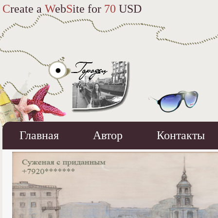
C
reate a
W
eb
S
ite for
70
USD
Главная
Автор
Контакты