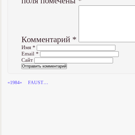
поля помечены
*
Комментарий
*
Имя
*
Email
*
Сайт
«1984»
FAUST…