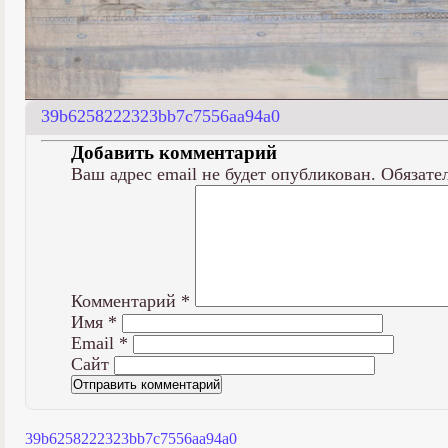
39b6258222323bb7c7556aa94a0
Добавить комментарий
Ваш адрес email не будет опубликован.
Обязате
Комментарий
*
Имя
*
Email
*
Сайт
39b6258222323bb7c7556aa94a0