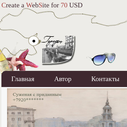
C
reate a
W
eb
S
ite for
70
USD
Главная
Автор
Контакты