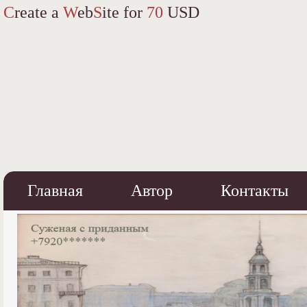
C
reate a
W
eb
S
ite for
70
USD
Главная
Автор
Контакты