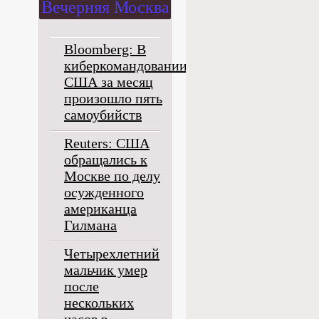
Вечерняя Москва
Bloomberg: В
киберкомандовании
США за месяц
произошло пять
самоубийств
Reuters: США
обращались к
Москве по делу
осужденного
американца
Гилмана
Четырехлетний
мальчик умер
после
нескольких