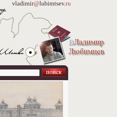
vladimir
@
lubimtsev
.ru