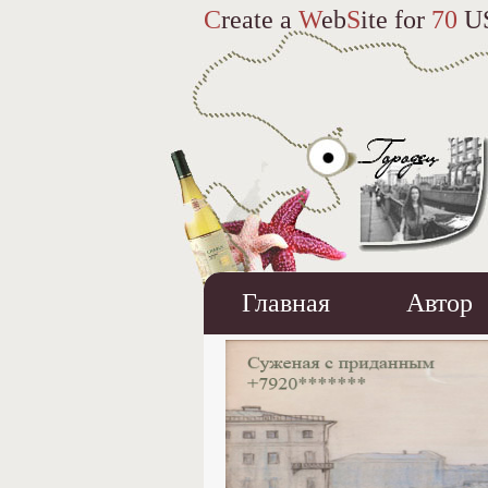
C
reate a
W
eb
S
ite for
70
U
Главная
Автор