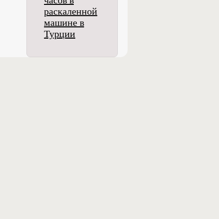
часов в
раскаленной
машине в
Турции