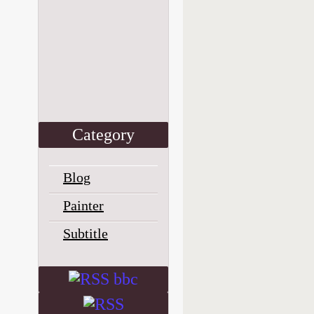
Сategory
Blog
Painter
Subtitle
bbc