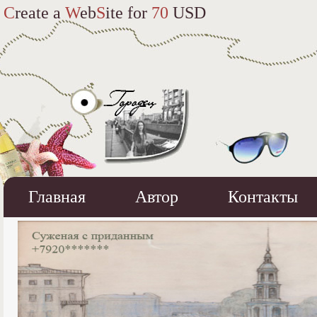
C
reate a
W
eb
S
ite for
70
USD
Главная
Автор
Контакты