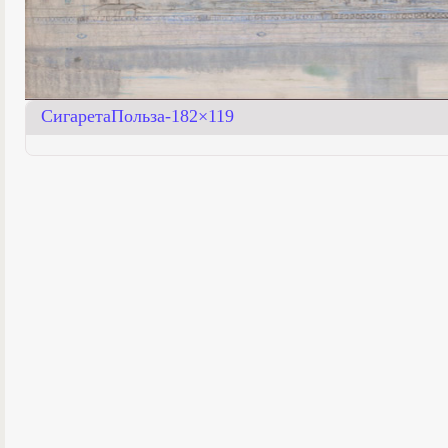
СигаретаПольза-182×119