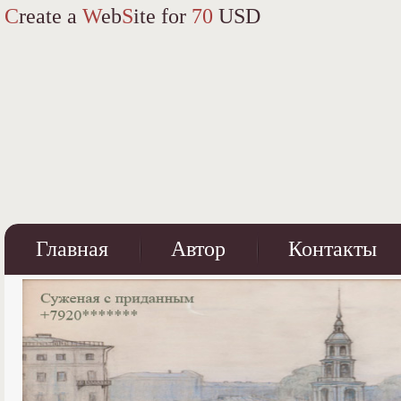
C
reate a
W
eb
S
ite for
70
USD
Главная
Автор
Контакты