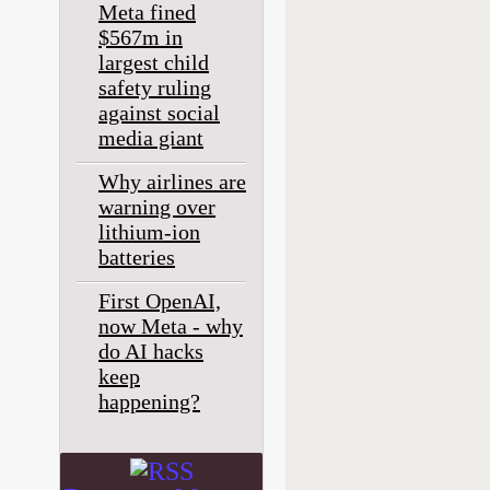
Meta fined
$567m in
largest child
safety ruling
against social
media giant
Why airlines are
warning over
lithium-ion
batteries
First OpenAI,
now Meta - why
do AI hacks
keep
happening?