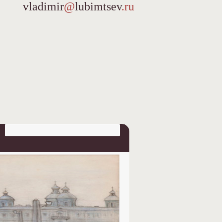
vladimir
@
lubimtsev
.ru