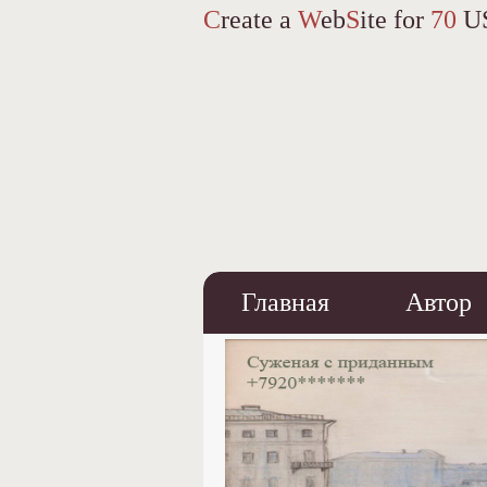
C
reate a
W
eb
S
ite for
70
U
Главная
Автор