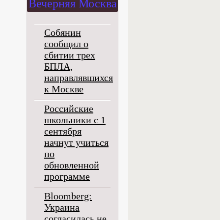
Вечерняя Москва
Собянин
сообщил о
сбитии трех
БПЛА,
направлявшихся
к Москве
Российские
школьники с 1
сентября
начнут учиться
по
обновленной
программе
Bloomberg:
Украина
согласилась не