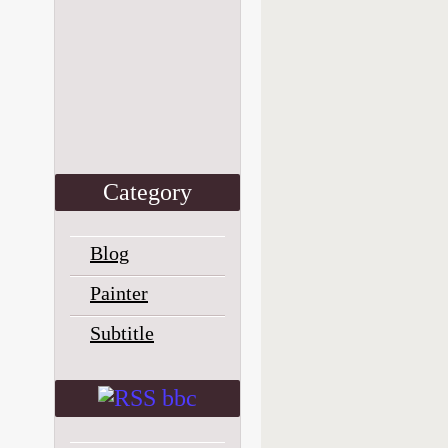
Сategory
Blog
Painter
Subtitle
bbc